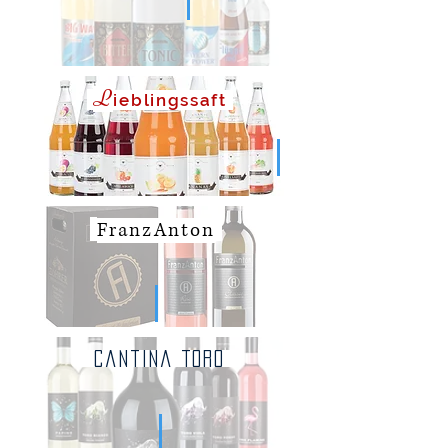
L
ieblingssaft
FranzAnton
Cantina Toro