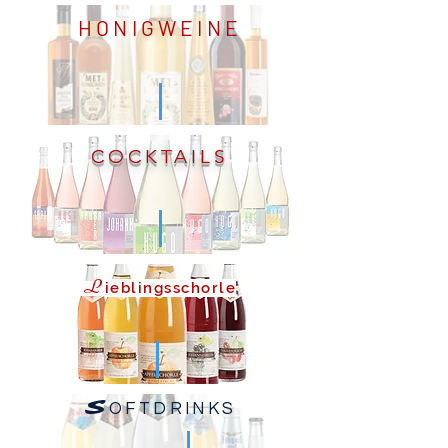
HONIGWEINE
COCKTAILS
L
ieblingsschorle
S
OFTDRINKS