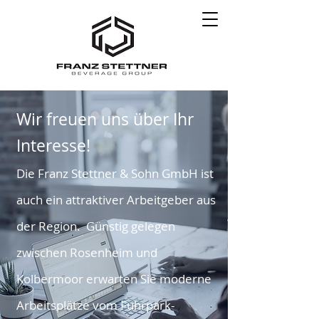
Wir freuen uns über Ihr
Interesse!
Die Franz Stettner & Sohn GmbH ist
auch ein attraktiver Arbeitgeber aus
der Region. Günstig gelegen
zwischen Rosenheim und
Kolbermoor erwarten Sie moderne
Arbeitsplätze vom Fuhrpark-